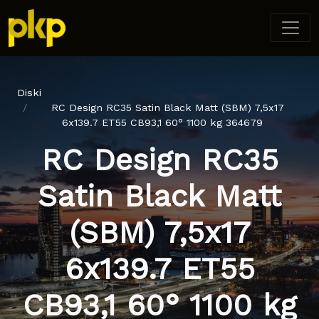
Diski
RC Design RC35 Satin Black Matt (SBM) 7,5x17
6x139.7 ET55 CB93,1 60° 1100 kg 364679
RC Design RC35
Satin Black Matt
(SBM) 7,5x17
6x139.7 ET55
CB93,1 60° 1100 kg