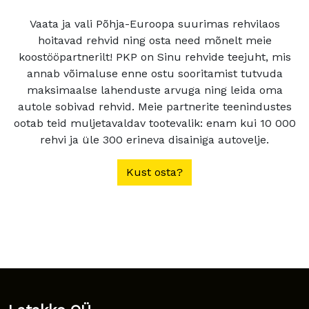
Vaata ja vali Põhja-Euroopa suurimas rehvilaos
hoitavad rehvid ning osta need mõnelt meie
koostööpartnerilt! PKP on Sinu rehvide teejuht, mis
annab võimaluse enne ostu sooritamist tutvuda
maksimaalse lahenduste arvuga ning leida oma
autole sobivad rehvid. Meie partnerite teenindustes
ootab teid muljetavaldav tootevalik: enam kui 10 000
rehvi ja üle 300 erineva disainiga autovelje.
Kust osta?