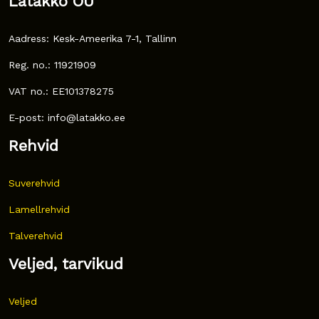
Latakko OÜ
Aadress: Kesk-Ameerika 7-1, Tallinn
Reg. no.: 11921909
VAT no.: EE101378275
E-post: info@latakko.ee
Rehvid
Suverehvid
Lamellrehvid
Talverehvid
Veljed, tarvikud
Veljed