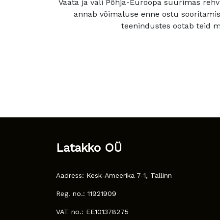
Vaata ja vali Põhja-Euroopa suurimas rehv
annab võimaluse enne ostu sooritamis
teenindustes ootab teid mu
Latakko OÜ
Aadress: Kesk-Ameerika 7-1, Tallinn
Reg. no.: 11921909
VAT no.: EE101378275