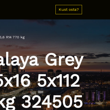
Kust osta?
6,6 R14 770 kg
laya Grey
5x16 5x112
kg 324505