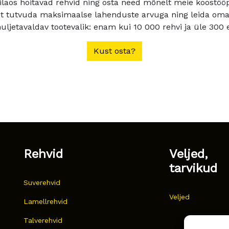
ilaos hoitavad rehvid ning osta need mõnelt meie koostööpa
t tutvuda maksimaalse lahenduste arvuga ning leida oma a
ljetavaldav tootevalik: enam kui 10 000 rehvi ja üle 300 e
Kust osta?
Rehvid
Veljed,
tarvikud
Suverehvid
Veljed
Lamellrehvid
Talverehvid