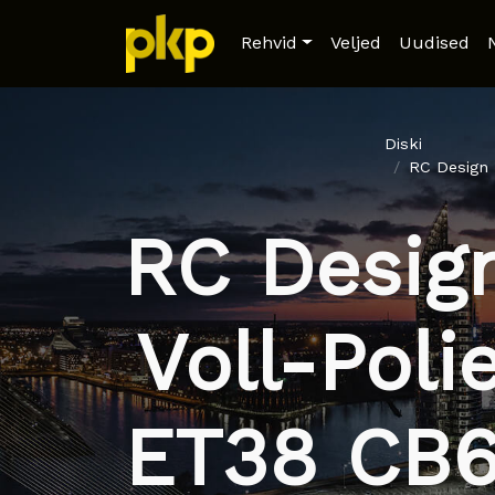
Rehvid
Veljed
Uudised
Diski
RC Design 
RC Desig
Voll-Poli
ET38 CB6