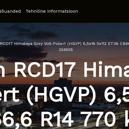
Nõuanded
Tehniline informatsioon
RCD17 Himalaya Grey Voll-Poliert (HGVP) 6,5x16 5x112 ET38 CB6
324505
n RCD17 Hima
ert (HGVP) 6,
6,6 R14 770 