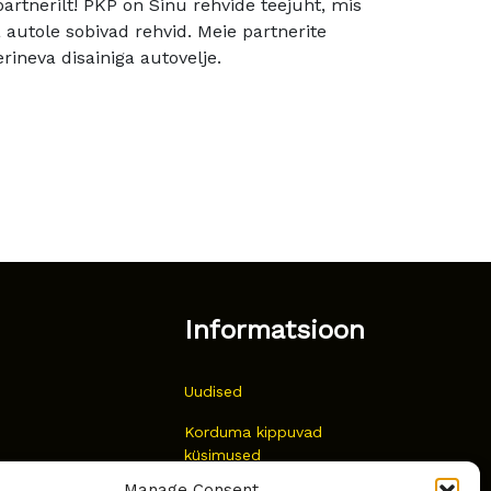
rtnerilt! PKP on Sinu rehvide teejuht, mis
utole sobivad rehvid. Meie partnerite
rineva disainiga autovelje.
Informatsioon
Uudised
Korduma kippuvad
küsimused
Manage Consent