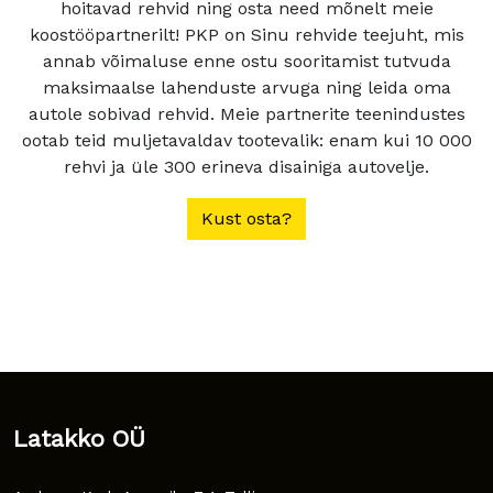
hoitavad rehvid ning osta need mõnelt meie
koostööpartnerilt! PKP on Sinu rehvide teejuht, mis
annab võimaluse enne ostu sooritamist tutvuda
maksimaalse lahenduste arvuga ning leida oma
autole sobivad rehvid. Meie partnerite teenindustes
ootab teid muljetavaldav tootevalik: enam kui 10 000
rehvi ja üle 300 erineva disainiga autovelje.
Kust osta?
Latakko OÜ