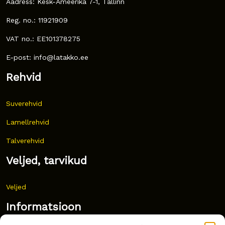
Aadress: Kesk-Ameerika 7-1, Tallinn
Reg. no.: 11921909
VAT no.: EE101378275
E-post: info@latakko.ee
Rehvid
Suverehvid
Lamellrehvid
Talverehvid
Veljed, tarvikud
Veljed
Informatsioon