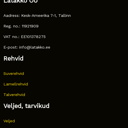
Latakko OÜ
Aadress: Kesk-Ameerika 7-1, Tallinn
Reg. no.: 11921909
VAT no.: EE101378275
E-post: info@latakko.ee
Rehvid
Suverehvid
Lamellrehvid
Talverehvid
Veljed, tarvikud
Veljed