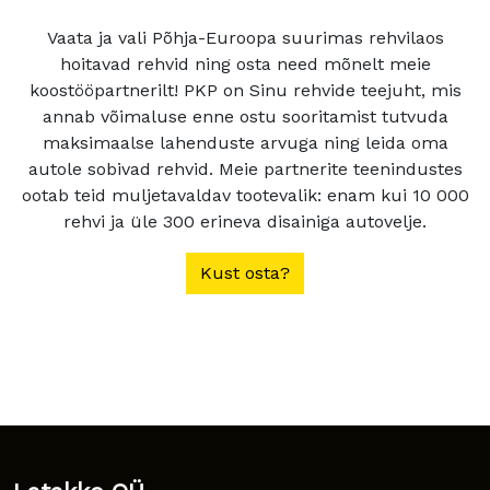
Vaata ja vali Põhja-Euroopa suurimas rehvilaos
hoitavad rehvid ning osta need mõnelt meie
koostööpartnerilt! PKP on Sinu rehvide teejuht, mis
annab võimaluse enne ostu sooritamist tutvuda
maksimaalse lahenduste arvuga ning leida oma
autole sobivad rehvid. Meie partnerite teenindustes
ootab teid muljetavaldav tootevalik: enam kui 10 000
rehvi ja üle 300 erineva disainiga autovelje.
Kust osta?