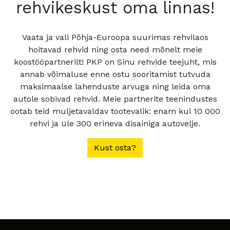
rehvikeskust oma linnas!
Vaata ja vali Põhja-Euroopa suurimas rehvilaos
hoitavad rehvid ning osta need mõnelt meie
koostööpartnerilt! PKP on Sinu rehvide teejuht, mis
annab võimaluse enne ostu sooritamist tutvuda
maksimaalse lahenduste arvuga ning leida oma
autole sobivad rehvid. Meie partnerite teenindustes
ootab teid muljetavaldav tootevalik: enam kui 10 000
rehvi ja üle 300 erineva disainiga autovelje.
Kust osta?