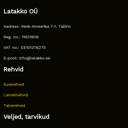
Latakko OÜ
Aadress: Kesk-Ameerika 7-1, Tallinn
Reg. no.: 11921909
VAT no.: EE101378275
E-post: info@latakko.ee
Rehvid
Suverehvid
Lamellrehvid
Talverehvid
Veljed, tarvikud