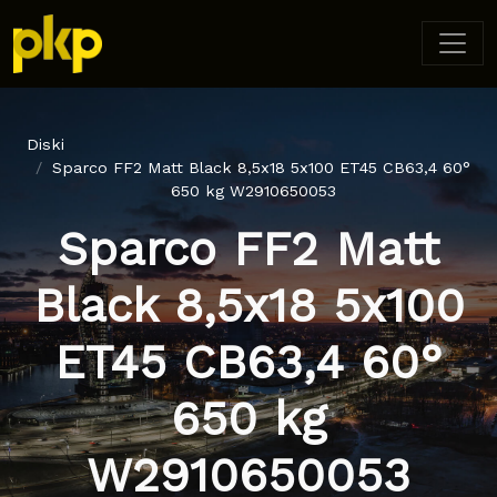
Diski
Sparco FF2 Matt Black 8,5x18 5x100 ET45 CB63,4 60°
650 kg W2910650053
Sparco FF2 Matt
Black 8,5x18 5x100
ET45 CB63,4 60°
650 kg
W2910650053