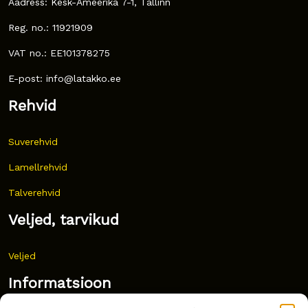
Aadress: Kesk-Ameerika 7-1, Tallinn
Reg. no.: 11921909
VAT no.: EE101378275
E-post: info@latakko.ee
Rehvid
Suverehvid
Lamellrehvid
Talverehvid
Veljed, tarvikud
Veljed
Informatsioon