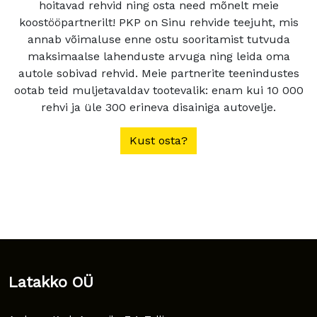
hoitavad rehvid ning osta need mõnelt meie
koostööpartnerilt! PKP on Sinu rehvide teejuht, mis
annab võimaluse enne ostu sooritamist tutvuda
maksimaalse lahenduste arvuga ning leida oma
autole sobivad rehvid. Meie partnerite teenindustes
ootab teid muljetavaldav tootevalik: enam kui 10 000
rehvi ja üle 300 erineva disainiga autovelje.
Kust osta?
Latakko OÜ