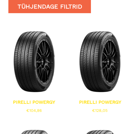
TÜHJENDAGE FILTRID
PIRELLI POWERGY
PIRELLI POWERGY
€
104,86
€
128,05