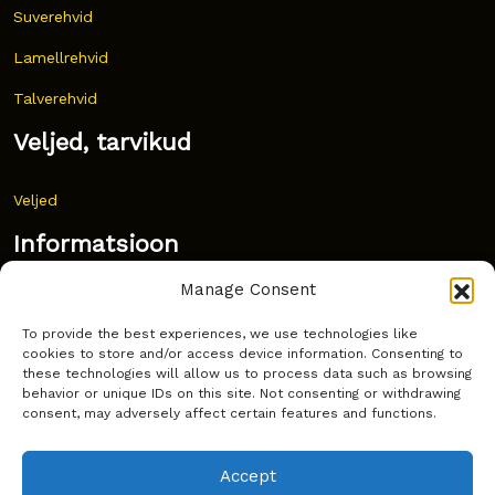
Suverehvid
Lamellrehvid
Talverehvid
Veljed, tarvikud
Veljed
Informatsioon
Manage Consent
Uudised
To provide the best experiences, we use technologies like
Korduma kippuvad küsimused
cookies to store and/or access device information. Consenting to
these technologies will allow us to process data such as browsing
Kust osta?
behavior or unique IDs on this site. Not consenting or withdrawing
consent, may adversely affect certain features and functions.
Küpsiste poliitika
Accept