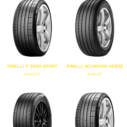
PIRELLI P ZERO SPORT
PIRELLI SCORPION VERDE
€
240,57
€
142,97