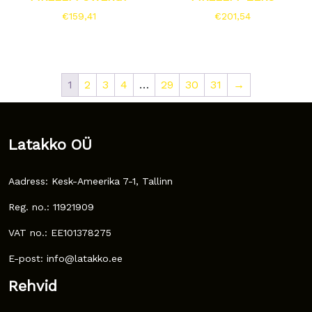
€
159,41
€
201,54
1
2
3
4
…
29
30
31
→
Latakko OÜ
Aadress: Kesk-Ameerika 7-1, Tallinn
Reg. no.: 11921909
VAT no.: EE101378275
E-post: info@latakko.ee
Rehvid