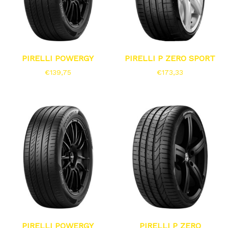
PIRELLI POWERGY
PIRELLI P ZERO SPORT
€
139,75
€
173,33
PIRELLI POWERGY
PIRELLI P ZERO