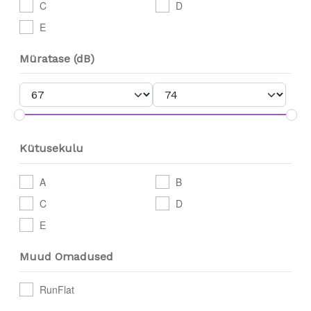
C
D
E
Müratase (dB)
Kütusekulu
A
B
C
D
E
Muud Omadused
RunFlat