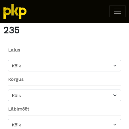
Home
/ Product Width / 235
235
Laius
Kõik
Kõrgus
Kõik
Läbimõõt
Kõik