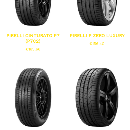
PIRELLI CINTURATO P7
PIRELLI P ZERO LUXURY
(P7C2)
€
156,40
€
165,66