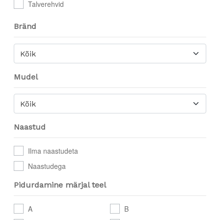
Talverehvid
Bränd
Kõik
Mudel
Kõik
Naastud
Ilma naastudeta
Naastudega
Pidurdamine märjal teel
A
B