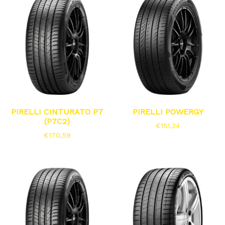
PIRELLI CINTURATO P7
PIRELLI POWERGY
(P7C2)
€
151,34
€
170,59