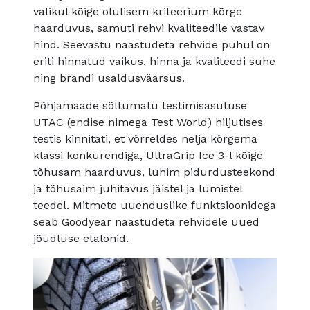
valikul kõige olulisem kriteerium kõrge
haarduvus, samuti rehvi kvaliteedile vastav
hind. Seevastu naastudeta rehvide puhul on
eriti hinnatud vaikus, hinna ja kvaliteedi suhe
ning brändi usaldusväärsus.
Põhjamaade sõltumatu testimisasutuse
UTAC (endise nimega Test World) hiljutises
testis kinnitati, et võrreldes nelja kõrgema
klassi konkurendiga, UltraGrip Ice 3-l kõige
tõhusam haarduvus, lühim pidurdusteekond
ja tõhusaim juhitavus jäistel ja lumistel
teedel. Mitmete uuenduslike funktsioonidega
seab Goodyear naastudeta rehvidele uued
jõudluse etalonid.