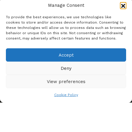
Manage Consent
Latakko OÜ
To provide the best experiences, we use technologies like
cookies to store and/or access device information. Consenting to
these technologies will allow us to process data such as browsing
Aadress: Kesk-Ameerika 7-1, Tallinn
behavior or unique IDs on this site. Not consenting or withdrawing
consent, may adversely affect certain features and functions.
Reg. no.: 11921909
VAT no.: EE101378275
Accept
E-post: info@latakko.ee
Deny
Rehvid
View preferences
Suverehvid
Cookie Policy
Lamellrehvid
Talverehvid
Veljed, tarvikud